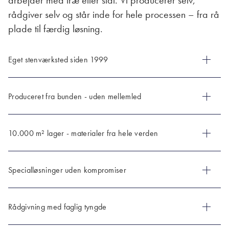
rådgiver selv og står inde for hele processen – fra rå
plade til færdig løsning.
Eget stenværksted siden 1999
Vi er natursnedkere med mere end 20 års erfaring. Alt produceres på
Produceret fra bunden - uden mellemled
eget værksted med moderne CNC-teknologi og præcision i hver eneste
detalje.
Vi skærer, forarbejder og tilpasser selv. Det giver fleksibilitet,
10.000 m² lager - materialer fra hele verden
kvalitetssikring og løsninger, der passer præcist til dit projekt.
Marmor, granit, skifer, onyx, komposit og de nyeste stenfinér-løsninger.
Specialløsninger uden kompromiser
Et bredt sortiment, nøje udvalgt og løbende opdateret.
Vi tilpasser hver løsning efter behov. Uanset om det er køkken, bad eller
Rådgivning med faglig tyngde
erhverv, leverer vi sten, der holder – både æstetisk og funktionelt.