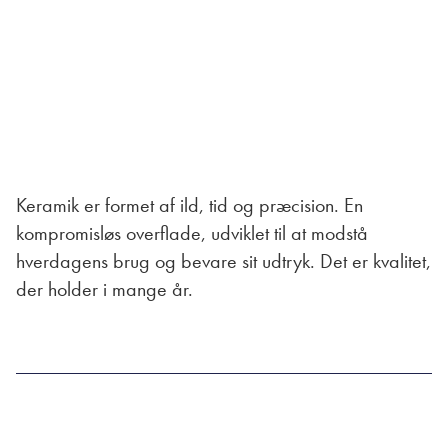
Kontakt os
Kontakt os
Inspiration
Priseksempler
Keramik
er formet af ild, tid og præcision. En
kompromisløs overflade, udviklet til at modstå
hverdagens brug og bevare sit udtryk. Det er kvalitet,
der holder i mange år.