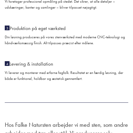
Vi foretager professionel opmåling på stedet. Det sikrer, at alle detaljer –
udskæringer, kanter og samlinger – bliver tilpasset nøjagtigt.
Produktion på eget værksted
3
Din løsning produceres på vores stenværksted med moderne CNC-teknologi og
håndværksmæssig finish. Alt tilpasses præcist efter målene.
Levering & installation
4
Vi leverer og monterer med erfarne fagfolk. Resultatet er en færdig løsning, der
både er funktionel, holdbar og æstetisk gennemført.
Hos Falke Natursten arbejder vi med sten, som andre
arbejder med træ eller stål. Vi producerer selv,