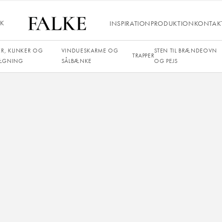
D FORESPØRGSEL
IK
INSPIRATION
PRODUKTION
KONTAK
ER, KLINKER OG
VINDUESKARME OG
STEN TIL BRÆNDEOVN
TRAPPER
ÆGNING
SÅLBÆNKE
OG PEJS