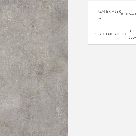
MATERIALER
SEN
KERAM
FLIS
BORDPLADER
BORDE
BEL