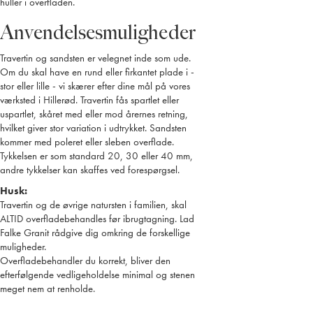
huller i overfladen.
Anvendelsesmuligheder
Travertin og sandsten er velegnet inde som ude.
Om du skal have en rund eller firkantet plade i -
stor eller lille - vi skærer efter dine mål på vores
værksted i Hillerød. Travertin fås spartlet eller
uspartlet, skåret med eller mod årernes retning,
hvilket giver stor variation i udtrykket. Sandsten
kommer med poleret eller sleben overflade.
Tykkelsen er som standard 20, 30 eller 40 mm,
andre tykkelser kan skaffes ved forespørgsel.
Husk:
Travertin og de øvrige natursten i familien, skal
ALTID overfladebehandles før ibrugtagning. Lad
Falke Granit rådgive dig omkring de forskellige
muligheder.
Overfladebehandler du korrekt, bliver den
efterfølgende vedligeholdelse minimal og stenen
meget nem at renholde.