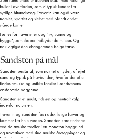
Som råmateriale er travertin skabt med naturlige
huller i overfladen, som vi typisk kender fra
sydlige himmelstrøg. Travertin kan også være
tromlet, spartlet og slebet med blandt andet
slåede kanter.
Fælles for travertin er dog "liv, varme og
hygge", som skaber indbydende miljøer. Og
nok vigtigst den changerende beige farve.
Sandsten på mål
Sandsten består af, som navnet antyder, aflejret
sand og typisk på havbunden, hvorfor der ofte
findes smukke og unikke fossiler i sandstenens
ensfarvede baggrund.
Sandsten er et smukt, tidsløst og neutralt valg
indenfor natursten.
Travertin og sandsten fås i adskillelige farver og
kommer fra hele verden. Sandsten karakteriseres
ved de smukke fossiler i en monoton baggrund
og travertinen med sine smukke åretegninger og