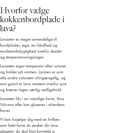
Hvorfor vælge
køkkenbordplade i
lava?
Lavasten er meget anvendelige til
bordplader, pga. sin hårdhed og
modstandsdygtighed overfor skader
og temperatursvingninger.
Lavasten tager temperatur efter rummet
og holder på varmen. Lavaen er som
alle andre natursten uforgængelig, og
som granit er lava resistent overfor syre
og kræver ingen særlig vedligehold.
Lavasten fås i sin naturlige farve, Etna
Vulcano eller kan glaseres i alverdens
farver.
Vi kan ho
jælpe dig med en hvilken
som helst farve du ønsker din lava
glaseret, du skal blot kontakte p