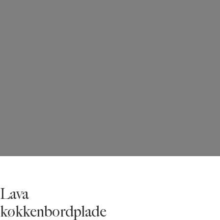
Lava
køkkenbordplade