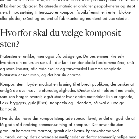
til køkkenbordplader. Relaterede materialer omfatter geopolymerer og støbt
sten. I modsætning til terrazzo er komposit fabriksfremstillet i enten blokke
eller plader, skåret og poleret af fabrikanter og monteret på værkstedet.
Hvorfor skal du vælge komposit
sten?
Natursten er unikke, men også uforudsigelige. Du bestemmer ikke selv
hvordan din natursten ser ud - der kan i en stenplade forekomme årer, små
og store knaster, aflejrede skaller og farveforskel i samme stenplade.
Natursten er natursten, og det har sin charme.
Kompositsten tilbyder modsat en løsning til et bredt publikum, der ønsker at
undgå de ovennævnte uforudsigeligheder. Ønsker du et holdbart materiale,
som kan bruges overalt, også steder hvor andre materialer ikke er egnede,
f.eks. bryggers, gulv (fliser), trappetrin og udendørs, så skal du vælge
komposit.
Hvis du skal have din kompositstenplade special lavet, er det en god ide at
få gode råd omkring sammensætning af komposit. Det anvendte sten
granulat kommer fra marmor, granit eller kvarts. Egenskaberne ved
slutproduktet og dets anvendelsesmuligheder er derfor sammenlignelige med