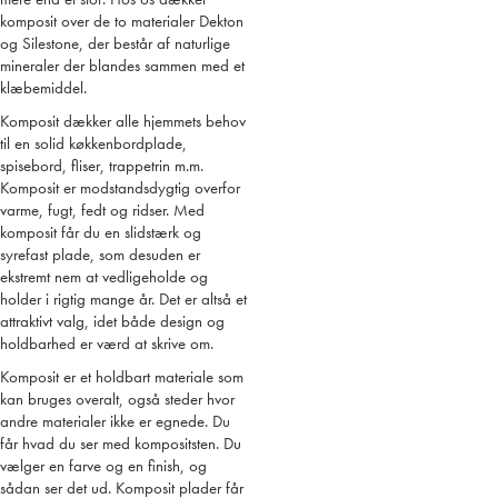
komposit over de to materialer Dekton
og Silestone, der består af naturlige
mineraler der blandes sammen med et
klæbemiddel.
Komposit dækker alle hjemmets behov
til en solid køkkenbordplade,
spisebord, fliser, trappetrin m.m.
Komposit er modstandsdygtig overfor
varme, fugt, fedt og ridser. Med
komposit får du en slidstærk og
syrefast plade, som desuden er
ekstremt nem at vedligeholde og
holder i rigtig mange år. Det er altså et
attraktivt valg, idet både design og
holdbarhed er værd at skrive om.
Komposit er et holdbart materiale som
kan bruges overalt, også steder hvor
andre materialer ikke er egnede. Du
får hvad du ser med kompositsten. Du
vælger en farve og en finish, og
sådan ser det ud. Komposit plader får