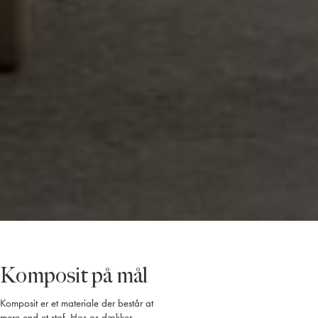
Komposit på mål
Komposit er et materiale der består at
mere end et stof. Hos os dækker