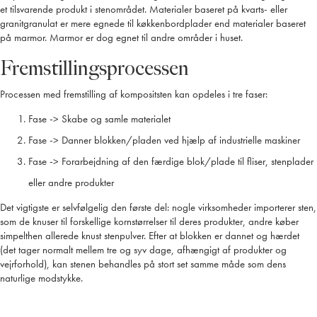
et tilsvarende produkt i stenområdet. Materialer baseret på kvarts- eller
granitgranulat er mere egnede til køkkenbordplader end materialer baseret
på marmor. Marmor er dog egnet til andre områder i huset.
Fremstillingsprocessen
Processen med fremstilling af kompositsten kan opdeles i tre faser:
Fase -> Skabe og samle materialet
Fase -> Danner blokken/pladen ved hjælp af industrielle maskiner
Fase -> Forarbejdning af den færdige blok/plade til fliser, stenplader
eller andre produkter
Det vigtigste er selvfølgelig den første del: nogle virksomheder importerer sten,
som de knuser til forskellige kornstørrelser til deres produkter, andre køber
simpelthen allerede knust stenpulver. Efter at blokken er dannet og hærdet
(det tager normalt mellem tre og syv dage, afhængigt af produkter og
vejrforhold), kan stenen behandles på stort set samme måde som dens
naturlige modstykke.