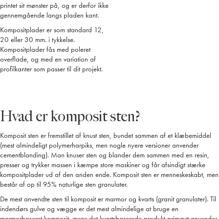
printet sit mønster på, og er derfor ikke
gennemgående langs pladen kant.
Kompositplader er som standard 12,
20 eller 30 mm. i tykkelse.
Kompositplader fås med poleret
overflade, og med en variation af
profilkanter som passer til dit projekt.
Hvad er komposit sten?
Komposit sten er fremstillet af knust sten, bundet sammen af et klæbemiddel
(mest almindeligt polymerharpiks, men nogle nyere versioner anvender
cementblanding). Man knuser sten og blander dem sammen med en resin,
presser og trykker massen i kæmpe store maskiner og får afsindigt stærke
kompositplader ud af den anden ende. Komposit sten er menneskeskabt, men
består af op til 95% naturlige sten granulater.
De mest anvendte sten til komposit er marmor og kvarts (granit granulater). Til
indendørs gulve og vægge er det mest almindelige at bruge en
marmorbaseret komposit, mens det kvartsbaserede produkt primært anvendes