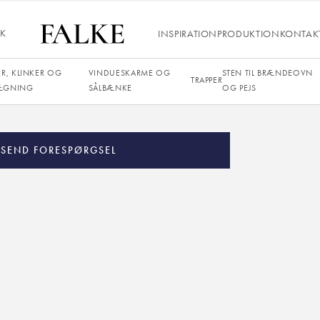
Spanien
IK
INSPIRATION
PRODUKTION
KONTAK
Brun
Suede, poleret
ER, KLINKER OG
VINDUESKARME OG
STEN TIL BRÆNDEOVN
TRAPPER
ÆGNING
SÅLBÆNKE
OG PEJS
8 mm, 12 mm, 20 mm, 30 mm
SEND FORESPØRGSEL