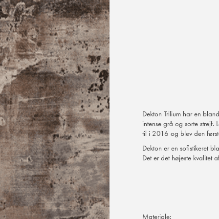
Dekton Trilium har en bland
intense grå og sorte strejf
til i 2016 og blev den først
Dekton er en sofistikeret b
Det er det højeste kvalitet a
Materiale: