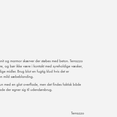
anit og marmor skærver der støbes med beton. Terrazzo
yre, og bør ikke være i kontakt med syreholdige væsker,
ige midler. Brug blot en fugtig klud hvis det er
d en mild sæbeblanding.
kun med en glat overflade, men det findes faktisk både
ade der egner sig til udendørsbrug.
Terrazzo