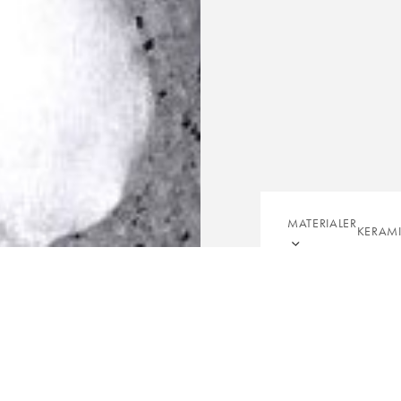
MATERIALER
KERAM
FLIS
BORDPLADER
BORDE
BEL