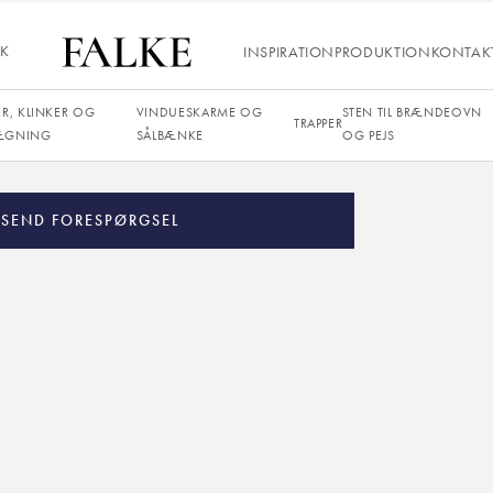
Italien
IK
INSPIRATION
PRODUKTION
KONTAK
Beige
Poleret, sleben
ER, KLINKER OG
VINDUESKARME OG
STEN TIL BRÆNDEOVN
TRAPPER
20 mm, 30 mm
ÆGNING
SÅLBÆNKE
OG PEJS
SEND FORESPØRGSEL