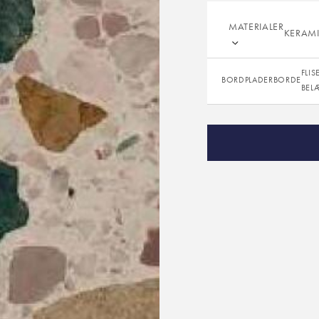
Oprindelse:
MATERIALER
KERAM
Farve:
Overflade:
FLIS
BORDPLADER
BORDE
Tykkelser:
BEL