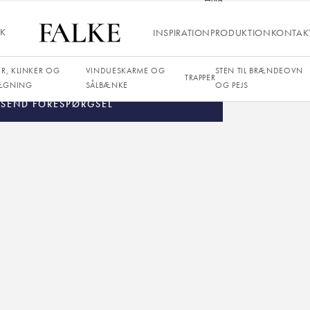
Hvid
Satin
IK
INSPIRATION
PRODUKTION
KONTAK
12 mm
ER, KLINKER OG
VINDUESKARME OG
STEN TIL BRÆNDEOVN
TRAPPER
ÆGNING
SÅLBÆNKE
OG PEJS
SEND FORESPØRGSEL