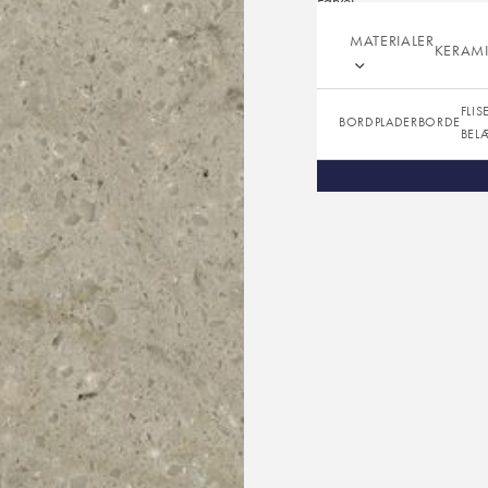
Farve:
Overflade:
MATERIALER
KERAM
Tykkelser:
FLIS
BORDPLADER
BORDE
BEL