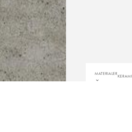
MATERIALER
KERAM
FLIS
BORDPLADER
BORDE
BEL