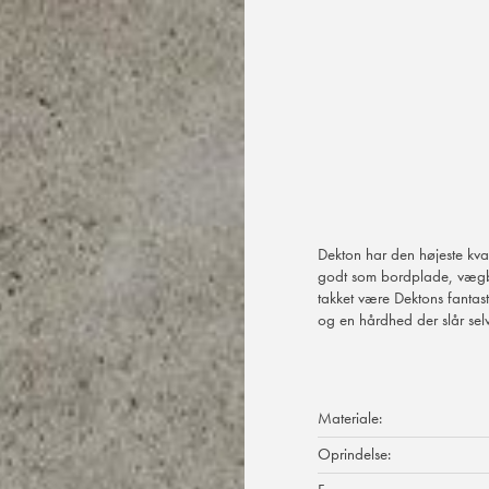
Dekton har den højeste kvali
godt som bordplade, vægb
takket være Dektons fantast
og en hårdhed der slår sel
Materiale:
Oprindelse: