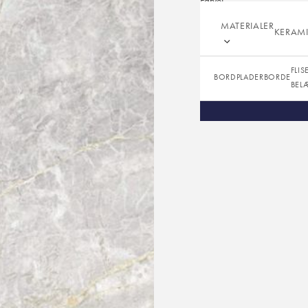
Farve:
Overflade:
MATERIALER
KERAM
Tykkelser:
FLIS
BORDPLADER
BORDE
BEL