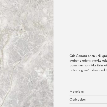
Gris Carrara er en unik gr
skaber pladens smukke uds
porøs sten som ikke tåler 
patina og små ridser med t
Materiale:
Oprindelse: