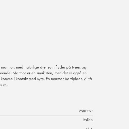
å marmor, med naturlige årer som flyder på tværs og
eende. Marmor er en smuk sten, men det er også en
at komme i kontakt med syre. En marmor bordplade vil få
iden.
Marmor
Italien