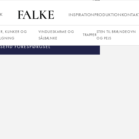
Grå
Mat, poleret
IK
INSPIRATION
PRODUKTION
KONTAK
20 mm, 30 mm
ER, KLINKER OG
VINDUESKARME OG
STEN TIL BRÆNDEOVN
TRAPPER
ÆGNING
SÅLBÆNKE
OG PEJS
SEND FORESPØRGSEL