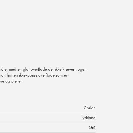
riale, med en glat overflade der ikke kræver nogen
rian har en ikke-porøs overflade som er
e og pletter.
Corian
Tyskland
Grå