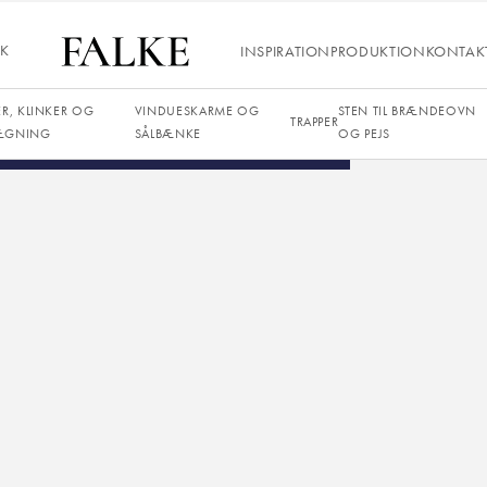
Satin
12 mm
IK
INSPIRATION
PRODUKTION
KONTAK
ER, KLINKER OG
VINDUESKARME OG
STEN TIL BRÆNDEOVN
TRAPPER
ÆGNING
SÅLBÆNKE
OG PEJS
SEND FORESPØRGSEL