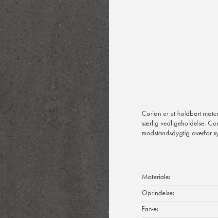
Corian er et holdbart mate
særlig vedligeholdelse. Co
modstandsdygtig overfor syr
Materiale:
Oprindelse:
Farve: