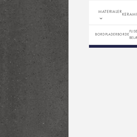
Overflade:
MATERIALER
Tykkelser:
KERAM
FLIS
BORDPLADER
BORDE
BEL