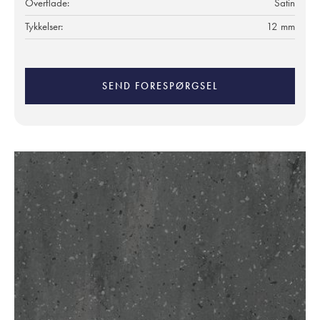
Overflade:
Satin
Tykkelser:
12 mm
SEND FORESPØRGSEL