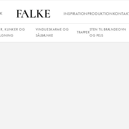
D FORESPØRGSEL
IK
INSPIRATION
PRODUKTION
KONTAK
ER, KLINKER OG
VINDUESKARME OG
STEN TIL BRÆNDEOVN
TRAPPER
ÆGNING
SÅLBÆNKE
OG PEJS