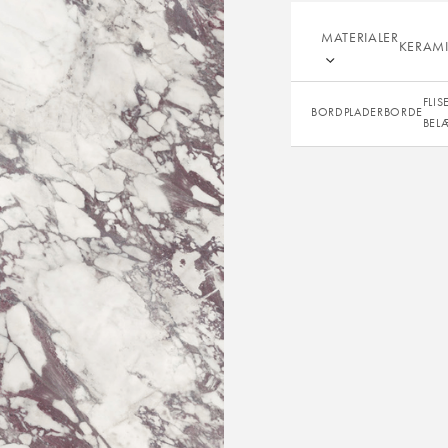
MATERIALER
SEN
KERAM
FLIS
BORDPLADER
BORDE
BEL