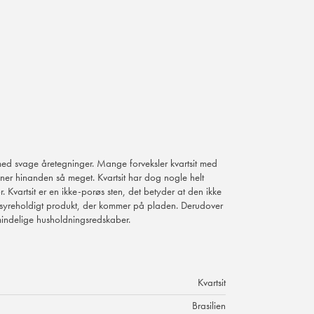
med svage åretegninger. Mange forveksler kvartsit med
gner hinanden så meget. Kvartsit har dog nogle helt
. Kvartsit er en ikke-porøs sten, det betyder at den ikke
t syreholdigt produkt, der kommer på pladen. Derudover
lmindelige husholdningsredskaber.
Kvartsit
Brasilien