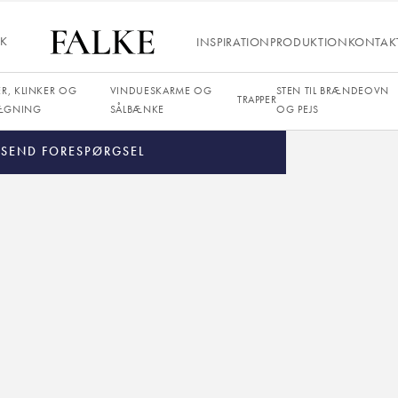
Hvid
IK
INSPIRATION
PRODUKTION
KONTAK
Poleret
20 mm
ER, KLINKER OG
VINDUESKARME OG
STEN TIL BRÆNDEOVN
TRAPPER
ÆGNING
SÅLBÆNKE
OG PEJS
SEND FORESPØRGSEL