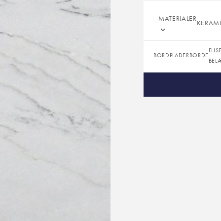
Farve:
MATERIALER
KERAM
Overflade:
Tykkelser:
FLIS
BORDPLADER
BORDE
BEL