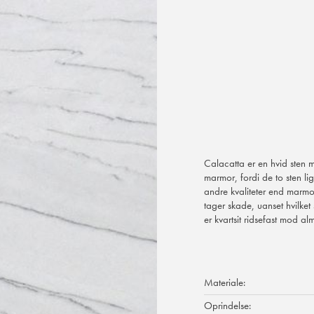
Calacatta er en hvid sten 
marmor, fordi de to sten li
andre kvaliteter end marmor
tager skade, uanset hvilke
er kvartsit ridsefast mod a
Materiale:
Oprindelse: