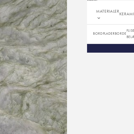
Farve:
Overflade:
MATERIALER
KERAM
Tykkelser:
FLIS
BORDPLADER
BORDE
BEL