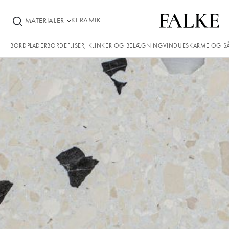
KERAMIK
MATERIALER
BORDPLADER
BORDE
FLISER, KLINKER OG BELÆGNING
VINDUESKARME OG S