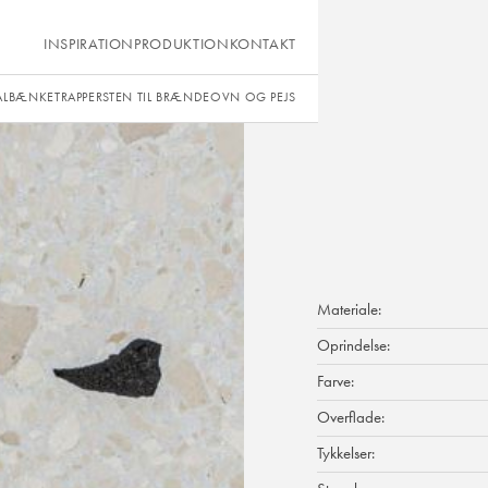
INSPIRATION
PRODUKTION
KONTAKT
ÅLBÆNKE
TRAPPER
STEN TIL BRÆNDEOVN OG PEJS
Materiale:
Oprindelse:
Farve:
Overflade:
Tykkelser: