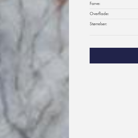
Farve:
Overflade:
Størrelser: