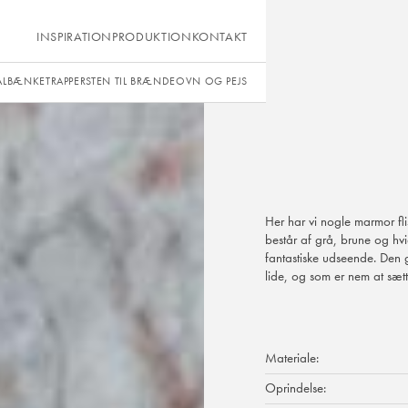
INSPIRATION
PRODUKTION
KONTAKT
ÅLBÆNKE
TRAPPER
STEN TIL BRÆNDEOVN OG PEJS
Her har vi nogle marmor fl
består af grå, brune og hv
fantastiske udseende. Den 
lide, og som er nem at sætte
Materiale:
Oprindelse: