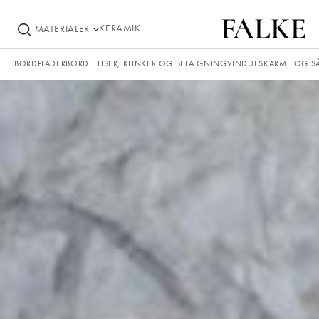
KERAMIK
MATERIALER
BORDPLADER
BORDE
FLISER, KLINKER OG BELÆGNING
VINDUESKARME OG S