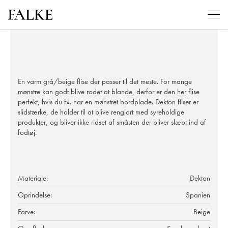
En varm grå/beige flise der passer til det meste. For mange
mønstre kan godt blive rodet at blande, derfor er den her flise
perfekt, hvis du fx. har en mønstret bordplade. Dekton fliser er
slidstærke, de holder til at blive rengjort med syreholdige
produkter, og bliver ikke ridset af småsten der bliver slæbt ind af
fodtøj.
Materiale:
Dekton
Oprindelse:
Spanien
Farve:
Beige