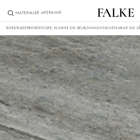
KERAMIK
MATERIALER
BORDPLADER
BORDE
FLISER, KLINKER OG BELÆGNING
VINDUESKARME OG S