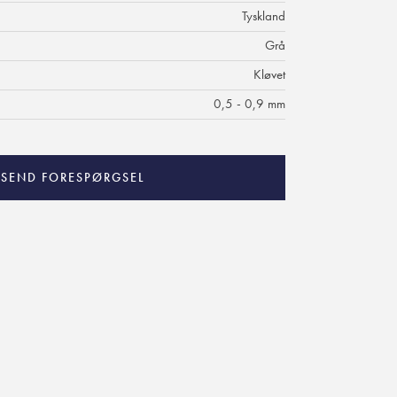
Tyskland
Grå
Kløvet
0,5 - 0,9 mm
SEND FORESPØRGSEL