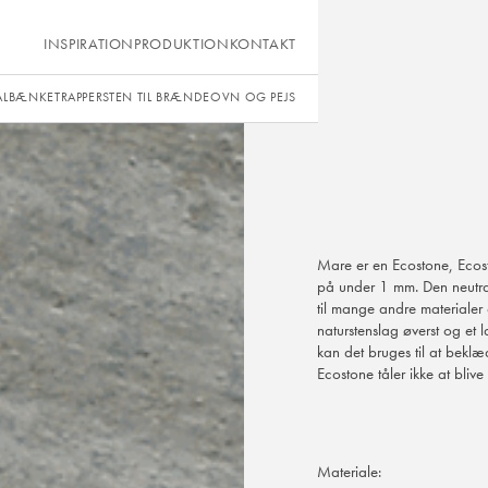
INSPIRATION
PRODUKTION
KONTAKT
ÅLBÆNKE
TRAPPER
STEN TIL BRÆNDEOVN OG PEJS
Mare er en Ecostone, Ecos
på under 1 mm. Den neutral
til mange andre materialer 
naturstenslag øverst og et
kan det bruges til at bekl
Ecostone tåler ikke at blive
Materiale: