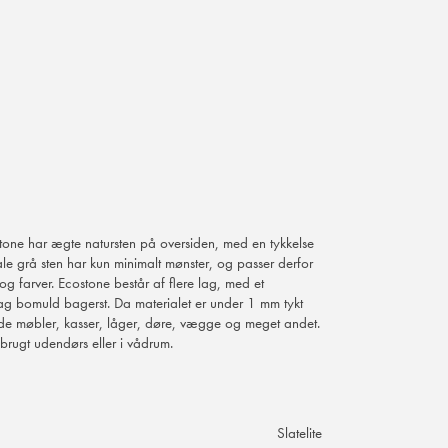
tone har ægte natursten på oversiden, med en tykkelse
e grå sten har kun minimalt mønster, og passer derfor
og farver. Ecostone består af flere lag, med et
 lag bomuld bagerst. Da materialet er under 1 mm tykt
æde møbler, kasser, låger, døre, vægge og meget andet.
 brugt udendørs eller i vådrum.
Slatelite