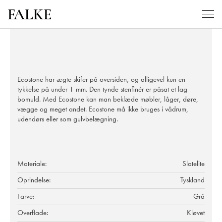
Ecostone har ægte skifer på oversiden, og alligevel kun en
tykkelse på under 1 mm. Den tynde stenfinér er påsat et lag
bomuld. Med Ecostone kan man beklæde møbler, låger, døre,
vægge og meget andet. Ecostone må ikke bruges i vådrum,
udendørs eller som gulvbelægning.
Materiale:
Slatelite
Oprindelse:
Tyskland
Farve:
Grå
Overflade:
Kløvet